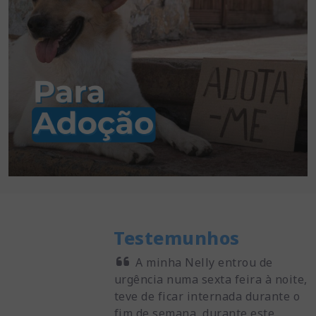
Testemunhos
e atenciosos e
A minha Nelly entrou de
 confio muito e
urgência numa sexta feira à noite,
A
eus cães. Sou muito
teve de ficar internada durante o
u
ver perto do
fim de semana, durante este
p