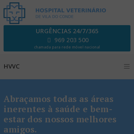
URGÊNCIAS 24/7/365
969 203 500
chamada para rede móvel nacional
HVVC
Abraçamos todas as áreas
inerentes à saúde e bem-
estar dos nossos melhores
amigos.