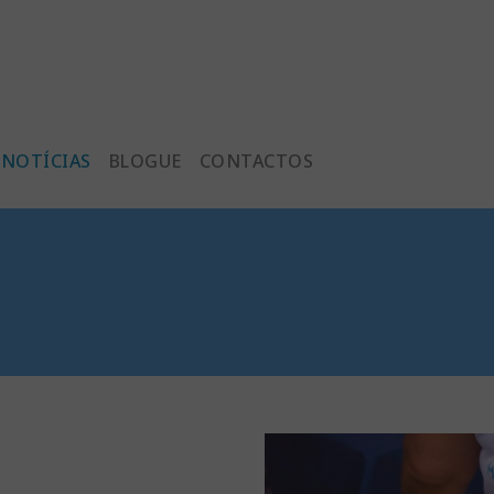
NOTÍCIAS
BLOGUE
CONTACTOS