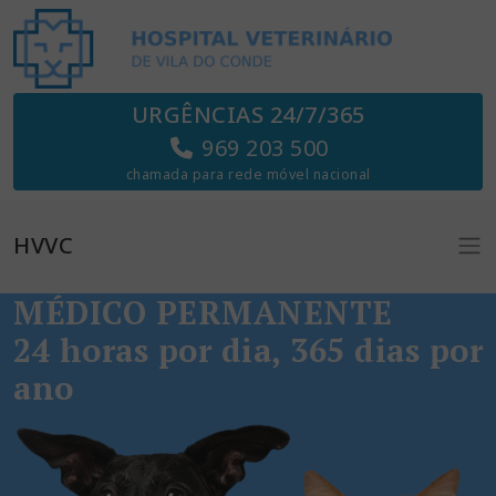
URGÊNCIAS 24/7/365
969 203 500
chamada para rede móvel nacional
HVVC
MÉDICO PERMANENTE
24 horas por dia, 365 dias por
ano