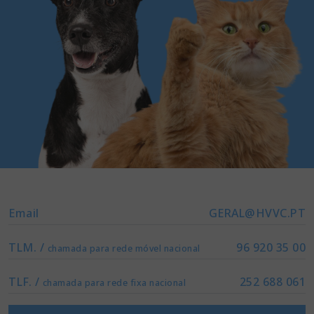
Email
GERAL@HVVC.PT
TLM. /
96 920 35 00
chamada para rede móvel nacional
TLF. /
252 688 061
chamada para rede fixa nacional