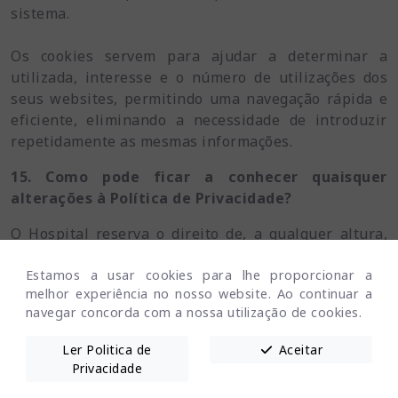
sistema.
Os cookies servem para ajudar a determinar a
utilizada, interesse e o número de utilizações dos
seus websites, permitindo uma navegação rápida e
eficiente, eliminando a necessidade de introduzir
repetidamente as mesmas informações.
15. Como pode ficar a conhecer quaisquer
alterações à Política de Privacidade?
O Hospital reserva o direito de, a qualquer altura,
proceder a reajustamentos ou alterações à presente
Política de Privacidade, sendo essas alterações
Estamos a usar cookies para lhe proporcionar a
melhor experiência no nosso website. Ao continuar a
devidamente publicitadas no website do Hospital
navegar concorda com a nossa utilização de cookies.
Veterinário de Vila do Conde.
Ler Politica de
Aceitar
Privacidade
Termos e Condições
Política de Privacidade