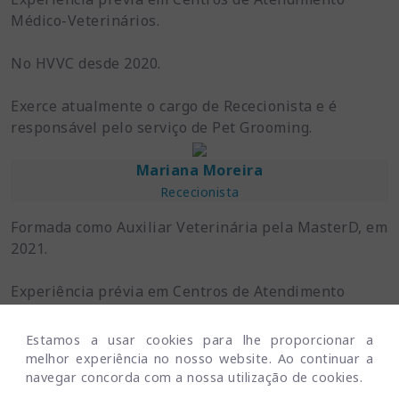
Médico-Veterinários.
No HVVC desde 2020.
Exerce atualmente o cargo de Rececionista e é
responsável pelo serviço de Pet Grooming.
Mariana Moreira
Rececionista
Formada como Auxiliar Veterinária pela MasterD, em
2021.
Experiência prévia em Centros de Atendimento
Médico-Veterinários.
Estamos a usar cookies para lhe proporcionar a
No HVVC desde 2024.
melhor experiência no nosso website. Ao continuar a
navegar concorda com a nossa utilização de cookies.
Exerce atualmente o cargo de Rececionista.