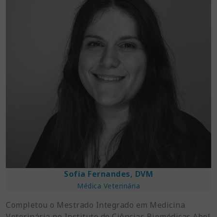
Sofia Fernandes, DVM
Médica Veterinária
Completou o Mestrado Integrado em Medicina
Veterinária no Instituto de Ciências Biomédicas Abel